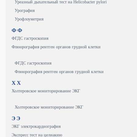
Уреазный дыхательный тест на Helicobacter pylori
Урография
Урофлоуметрия
Ф
Ф
ФГДС гастроскопия
Флюорография рентген органов грудной клетки
ФГДС гастроскопия
Флюорография рентген органов грудной клетки
Х
Х
Холтеровское мониторирование ЭКГ
Холтеровское мониторирование ЭКГ
Э
Э
ЭКГ электрокардиография
Экспресс тест на целиакию