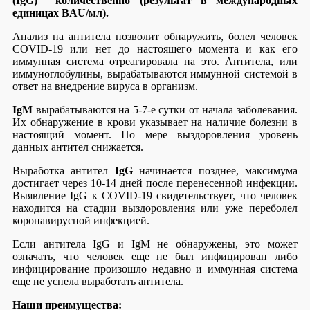
(IgG) количественно (результат в международных
единицах BAU/мл).
Анализ на антитела позволит обнаружить, болел человек
COVID-19 или нет до настоящего момента и как его
иммунная система отреагировала на это. Антитела, или
иммуноглобулины, вырабатываются иммунной системой в
ответ на внедрение вируса в организм.
IgM
вырабатываются на 5-7-е сутки от начала заболевания.
Их обнаружение в крови указывает на наличие болезни в
настоящий момент. По мере выздоровления уровень
данных антител снижается.
Выработка антител
IgG
начинается позднее, максимума
достигает через 10-14 дней после перенесенной инфекции.
Выявление IgG к COVID-19 свидетельствует, что человек
находится на стадии выздоровления или уже переболел
коронавирусной инфекцией.
Если антитела IgG и IgM не обнаружены, это может
означать, что человек еще не был инфицирован либо
инфицирование произошло недавно и иммунная система
еще не успела выработать антитела.
Наши преимущества: