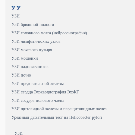
У
У
УЗИ
УЗИ брюшной полости
УЗИ головного мозга (нейросонография)
УЗИ лимфатических узлов
УЗИ мочевого пузыря
УЗИ мошонки
УЗИ надпочечников
УЗИ почек
УЗИ предстательной железы
УЗИ сердца Эхокардиография ЭхоКГ
УЗИ сосудов полового члена
УЗИ щитовидной железы и паращитовидных желез
Уреазный дыхательный тест на Helicobacter pylori
УЗИ