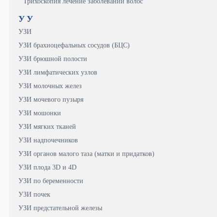
Трихоскопия лечение заболеваний волос
У
У
УЗИ
УЗИ брахиоцефальных сосудов (БЦС)
УЗИ брюшной полости
УЗИ лимфатических узлов
УЗИ молочных желез
УЗИ мочевого пузыря
УЗИ мошонки
УЗИ мягких тканей
УЗИ надпочечников
УЗИ органов малого таза (матки и придатков)
УЗИ плода 3D и 4D
УЗИ по беременности
УЗИ почек
УЗИ предстательной железы