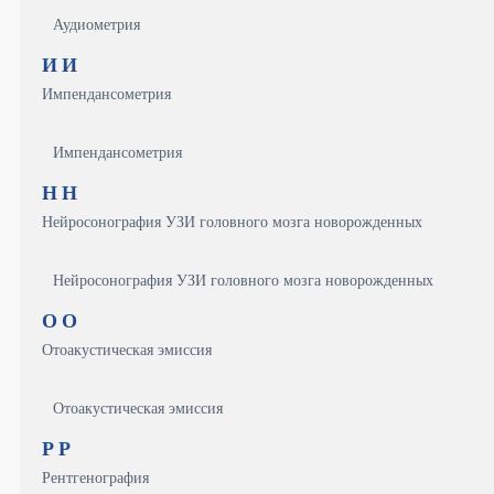
Аудиометрия
И
И
Импендансометрия
Импендансометрия
Н
Н
Нейросонография УЗИ головного мозга новорожденных
Нейросонография УЗИ головного мозга новорожденных
О
О
Отоакустическая эмиссия
Отоакустическая эмиссия
Р
Р
Рентгенография