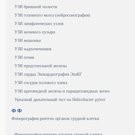
УЗИ брюшной полости
УЗИ головного мозга (нейросонография)
УЗИ лимфатических узлов
УЗИ мочевого пузыря
УЗИ мошонки
УЗИ надпочечников
УЗИ почек
УЗИ предстательной железы
УЗИ сердца Эхокардиография ЭхоКГ
УЗИ сосудов полового члена
УЗИ щитовидной железы и паращитовидных желез
Уреазный дыхательный тест на Helicobacter pylori
Ф
Ф
Флюорография рентген органов грудной клетки
Флюорография рентген органов грудной клетки