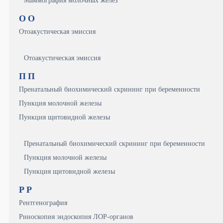
Маммография молочных желез
О
О
Отоакустическая эмиссия
Отоакустическая эмиссия
П
П
Пренатальный биохимический скрининг при беременности
Пункция молочной железы
Пункция щитовидной железы
Пренатальный биохимический скрининг при беременности
Пункция молочной железы
Пункция щитовидной железы
Р
Р
Рентгенография
Риноскопия эндоскопия ЛОР-органов