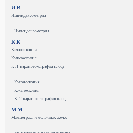
И
И
Импендансометрия
Импендансометрия
К
К
Колоноскопия
Кольпоскопия
КТГ кардиотокография плода
Колоноскопия
Кольпоскопия
КТГ кардиотокография плода
М
М
Маммография молочных желез