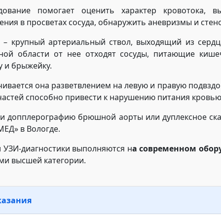
дование помогает оценить характер кровотока, в
ения в просветах сосуда, обнаружить аневризмы и с
– крупный артериальный ствол, выходящий из сердц
ой области от нее отходят сосуды, питающие кишеч
у и брыжейку.
чивается она разветвлением на левую и правую подвзд
 частей способно привести к нарушению питания кров
и допплерографию брюшной аорты или дуплексное ск
МЕД» в Вологде.
и УЗИ-диагностики выполняются н
а современном обор
ми высшей категории.
казания