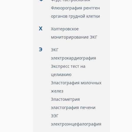
Флюорография рентген
органов грудной клетки
Х
Холтеровское
мониторирование ЭКГ
Э
ЭКГ
электрокардиография
Экспресс тест на
целиакию
Эластография молочных
желез
Эластометрия
эластография печени
ЭЭГ
электроэнцефалография