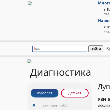
Мног
г. 
тел.
Нарко
г. 
тел
В
Диагностика
Дуп
Взрослая
Детская
УЗИ 
А
иссле
Аллергопробы