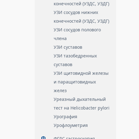
конечностей (УЗДС, УЗДГ)
УЗИ сосудов нижних
конечностей (УЗДС, УЗДГ)
УЗИ сосудов полового
члена
УЗИ суставов
УЗИ тазобедренных
суставов
УЗИ щитовидной железы
и паращитовидных
желез
Уреазный дыхательный
тест на Helicobacter pylori
Урография
Урофлоуметрия
Ф
ФГДС гастроскопия