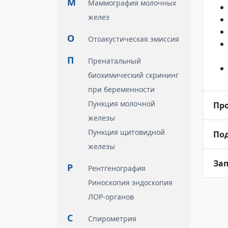
М
Маммография молочных
желез
О
Отоакустическая эмиссия
П
Пренатальный
биохимический скрининг
при беременности
Пункция молочной
Пр
железы
Пункция щитовидной
По
железы
Зап
Р
Рентгенография
Риноскопия эндоскопия
ЛОР-органов
С
Спирометрия