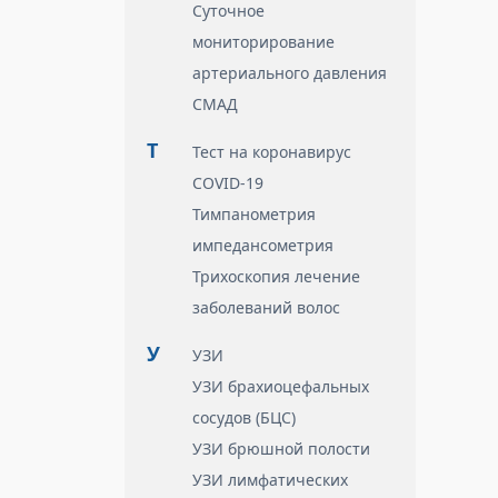
Суточное
мониторирование
артериального давления
СМАД
Т
Тест на коронавирус
COVID-19
Тимпанометрия
импедансометрия
Трихоскопия лечение
заболеваний волос
У
УЗИ
УЗИ брахиоцефальных
сосудов (БЦС)
УЗИ брюшной полости
УЗИ лимфатических