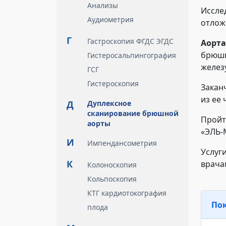
Анализы
Иссле
Аудиометрия
отлож
Г
Гастроскопия ФГДС ЭГДС
Аорта
брюшн
Гистеросальпингография
желез
ГСГ
Гистероскопия
Закан
из ее
Д
Дуплексное
сканирование брюшной
Пройт
аорты
«ЭЛЬ-
И
Импендансометрия
Услуг
К
врача
Колоноскопия
Кольпоскопия
КТГ кардиотокография
По
плода