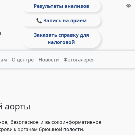
Результаты анализов
📞 Запись на прием
4
Заказать справку для
налоговой
там
О центре
Новости
Фотогалерея
й аорты
ное, безопасное и высокоинформативное
крови к органам брюшной полости.