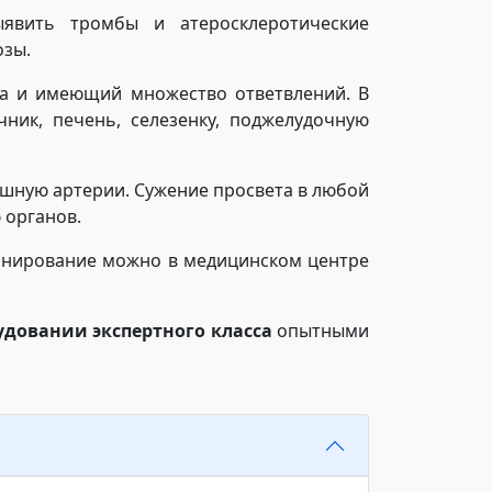
ыявить тромбы и атеросклеротические
тенозы.
а и имеющий множество ответвлений. В
ник, печень, селезенку, поджелудочную
ошную артерии. Сужение просвета в любой
ью органов.
анирование можно в медицинском центре
удовании экспертного класса
опытными