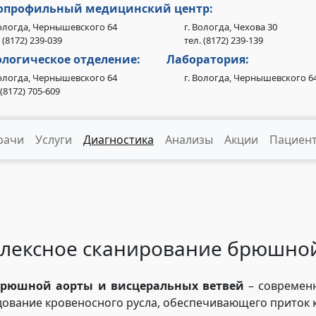
опрофильный медицинский центр:
Вологда, Чернышевского 64
г. Вологда, Чехова 30
 (8172) 239-039
тел. (8172) 239-139
логическое отделение:
Лаборатория:
Вологда, Чернышевского 64
г. Вологда, Чернышевского 6
.(8172) 705-609
рачи
Услуги
Диагностика
Анализы
Акции
Пациен
лексное сканирование брюшно
брюшной аорты и висцеральных ветвей
– современ
дование кровеносного русла, обеспечивающего приток 