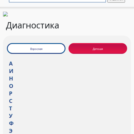
Диагностика
Взрослая
Детская
А
И
Н
О
Р
С
Т
У
Ф
Э