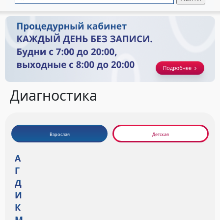
Диагностика
Взрослая
Детская
А
Г
Д
И
К
М