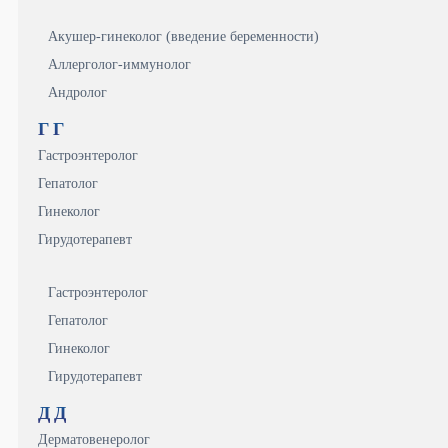
Акушер-гинеколог (введение беременности)
Аллерголог-иммунолог
Андролог
Г
Г
Гастроэнтеролог
Гепатолог
Гинеколог
Гирудотерапевт
Гастроэнтеролог
Гепатолог
Гинеколог
Гирудотерапевт
Д
Д
Дерматовенеролог