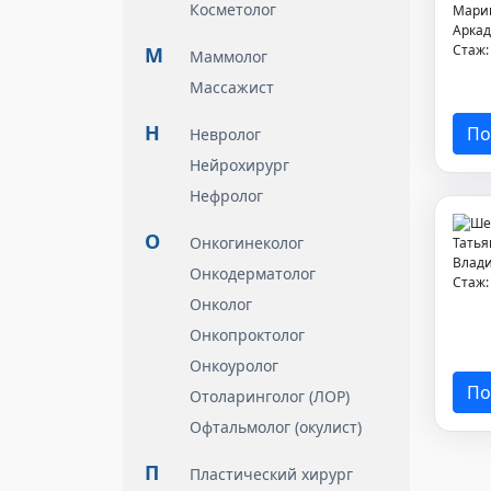
Косметолог
Стаж
М
Маммолог
Массажист
Н
По
Невролог
Нейрохирург
Нефролог
О
Онкогинеколог
Онкодерматолог
Стаж
Онколог
Онкопроктолог
Онкоуролог
По
Отоларинголог (ЛОР)
Офтальмолог (окулист)
П
Пластический хирург