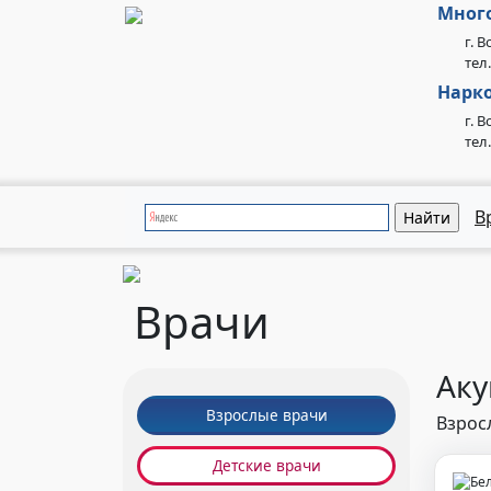
Мног
г. 
тел.
Нарко
г. 
тел
В
Врачи
Аку
Взрослые врачи
Взрос
Детские врачи