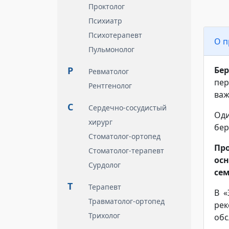
Проктолог
Психиатр
Психотерапевт
О п
Пульмонолог
Р
Бе
Ревматолог
пе
Рентгенолог
важ
С
Сердечно-сосудистый
Оди
хирург
бер
Стоматолог-ортопед
Пр
Стоматолог-терапевт
ос
Сурдолог
сем
Т
Терапевт
В «
Травматолог-ортопед
ре
Трихолог
обс