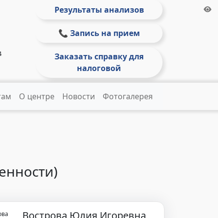
Результаты анализов
📞 Запись на прием
4
Заказать справку для
налоговой
там
О центре
Новости
Фотогалерея
енности)
Вострова Юлия Игоревна