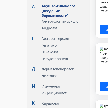
А
Акушер-гинеколог
(введение
Стаж
беременности)
Аллерголог-иммунолог
Андролог
По
Г
Гастроэнтеролог
Гепатолог
Гинеколог
Гирудотерапевт
Стаж
Д
Дерматовенеролог
Диетолог
И
По
Иммунолог
Инфекционист
К
Кардиолог