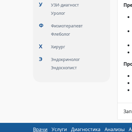
У
Пре
УЗИ-диагност
Уролог
Ф
Физиотерапевт
Флеболог
Х
Хирург
Э
Эндокринолог
Про
Эндоскопист
Зап
Врачи
Услуги
Диагностика
Анализы
А