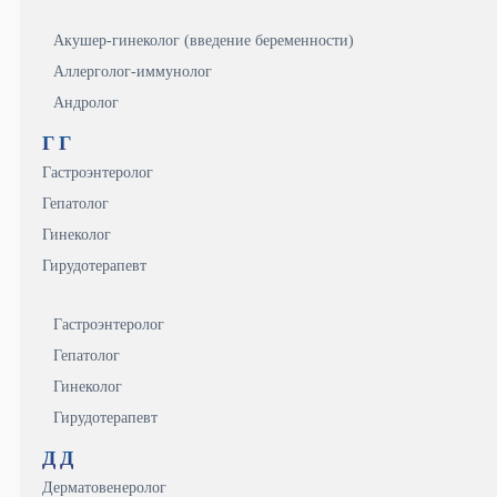
Акушер-гинеколог (введение беременности)
Аллерголог-иммунолог
Андролог
Г
Г
Гастроэнтеролог
Гепатолог
Гинеколог
Гирудотерапевт
Гастроэнтеролог
Гепатолог
Гинеколог
Гирудотерапевт
Д
Д
Дерматовенеролог