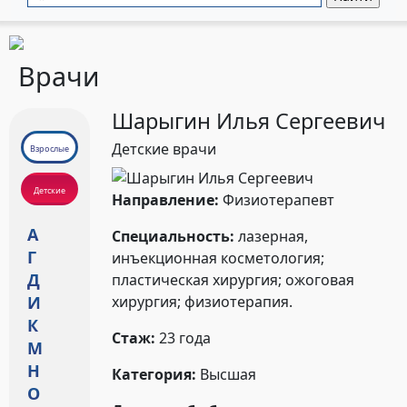
Врачи
Шарыгин Илья Сергеевич
Детские врачи
Взрослые
Детские
Направление:
Физиотерапевт
А
Специальность:
лазерная,
Г
инъекционная косметология;
Д
пластическая хирургия; ожоговая
хирургия; физиотерапия.
И
К
Стаж:
23 года
М
Н
Категория:
Высшая
О